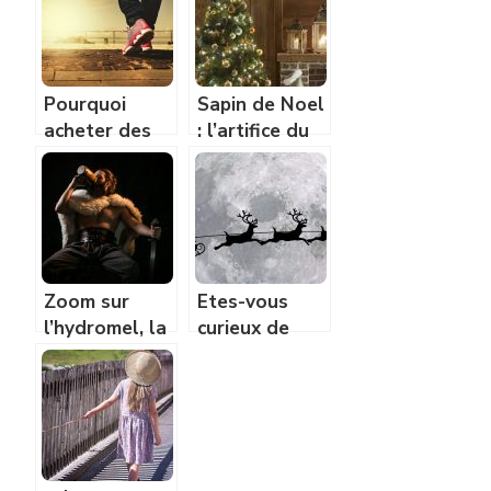
Pourquoi
Sapin de Noel
acheter des
: l’artifice du
chaussures
25 decembre
éthiques ?
Zoom sur
Etes-vous
l’hydromel, la
curieux de
potion des
savoir ou vit
Vikings
le Pere Noel ?