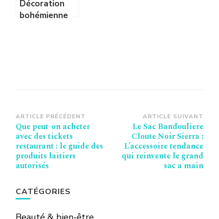
Décoration
bohémienne
et vêtements
chics
Navigation
ARTICLE PRÉCÉDENT
ARTICLE SUIVANT
Que peut-on acheter
Le Sac Bandouliere
d’article
avec des tickets
Cloute Noir Sierra :
restaurant : le guide des
L’accessoire tendance
produits laitiers
qui reinvente le grand
autorisés
sac a main
CATÉGORIES
Beauté & bien-être