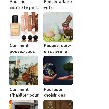
Pour ou
Penser à faire
contre le port
votre
de chaussures
shopping en
sans
ligne.
chaussettes?
Comment
Pâques: doit-
pouvez-vous
on suivre la
choisir vos
mode
accessoires
chocolat?
de
maquillages?
Comment
Pourquoi
s’habiller pour
choisir des
voyager avec
cadeaux éco
style ?
responsables