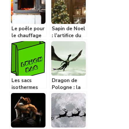
?
Le poêle pour
Sapin de Noel
le chauffage
: l’artifice du
qui fera du
25 decembre
bien à votre
environnement
Les sacs
Dragon de
isothermes
Pologne : la
pour des
legende de
repas frais
Wawel