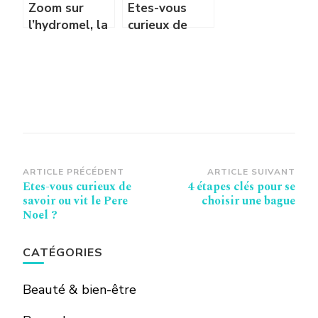
Zoom sur
Etes-vous
l’hydromel, la
curieux de
potion des
savoir ou vit
Vikings
le Pere Noel ?
Navigation
ARTICLE PRÉCÉDENT
ARTICLE SUIVANT
Etes-vous curieux de
4 étapes clés pour se
d’article
savoir ou vit le Pere
choisir une bague
Noel ?
CATÉGORIES
Beauté & bien-être